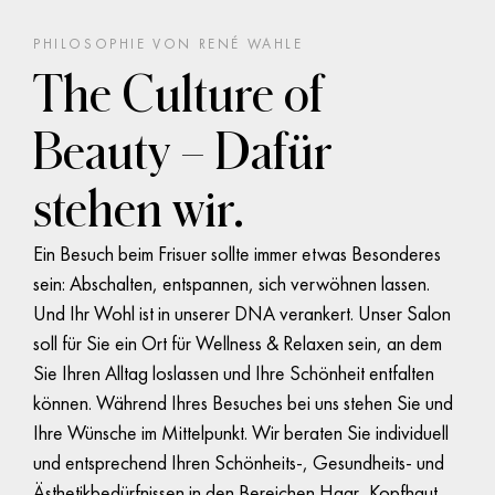
PHILOSOPHIE VON
RENÉ WAHLE
The Culture of
Beauty – Dafür
stehen wir.
Ein Besuch beim Frisuer sollte immer etwas Besonderes
sein: Abschalten, entspannen, sich verwöhnen lassen.
Und Ihr Wohl ist in unserer DNA verankert. Unser Salon
Erleben Sie den
soll für Sie ein Ort für Wellness & Relaxen sein, an dem
Sie Ihren Alltag loslassen und Ihre Schönheit entfalten
Unterschied bei
können. Während Ihres Besuches bei uns stehen Sie und
René Wahle
Ihre Wünsche im Mittelpunkt. Wir beraten Sie individuell
und entsprechend Ihren Schönheits-, Gesundheits- und
Ästhetikbedürfnissen in den Bereichen Haar, Kopfhaut,